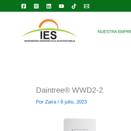
Ir
al
contenido
NUESTRA EMPR
Daintree® WWD2-2
Por
Zaira
/
6 julio, 2023